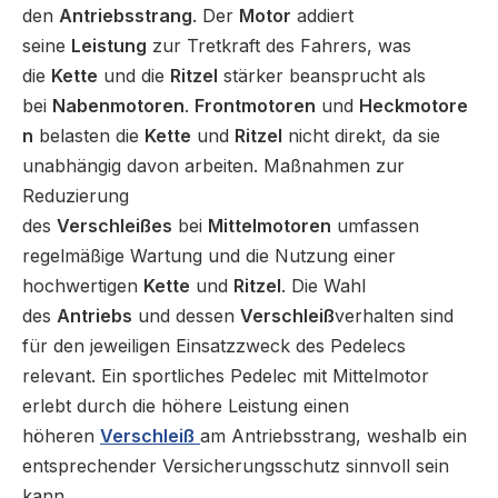
den
Antriebsstrang
. Der
Motor
addiert
seine
Leistung
zur Tretkraft des Fahrers, was
die
Kette
und die
Ritzel
stärker beansprucht als
bei
Nabenmotoren
.
Frontmotoren
und
Heckmotore
n
belasten die
Kette
und
Ritzel
nicht direkt, da sie
unabhängig davon arbeiten. Maßnahmen zur
Reduzierung
des
Verschleißes
bei
Mittelmotoren
umfassen
regelmäßige Wartung und die Nutzung einer
hochwertigen
Kette
und
Ritzel
. Die Wahl
des
Antriebs
und dessen
Verschleiß
verhalten sind
für den jeweiligen Einsatzzweck des Pedelecs
relevant.
Ein sportliches Pedelec mit Mittelmotor
erlebt durch die höhere Leistung einen
höheren
Verschleiß
am Antriebsstrang, weshalb ein
entsprechender Versicherungsschutz sinnvoll sein
kann.