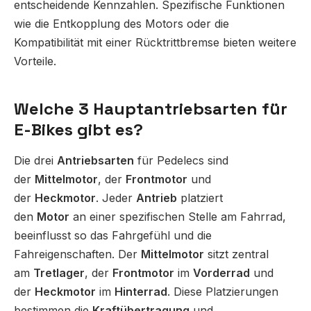
entscheidende Kennzahlen. Spezifische Funktionen
wie die Entkopplung des Motors oder die
Kompatibilität mit einer Rücktrittbremse bieten weitere
Vorteile.
Welche 3 Hauptantriebsarten für
E-Bikes gibt es?
Die drei
Antriebsarten
für Pedelecs sind
der
Mittelmotor
, der
Frontmotor
und
der
Heckmotor
. Jeder
Antrieb
platziert
den
Motor
an einer spezifischen Stelle am Fahrrad,
beeinflusst so das Fahrgefühl und die
Fahreigenschaften. Der
Mittelmotor
sitzt zentral
am
Tretlager
, der
Frontmotor
im
Vorderrad
und
der
Heckmotor
im
Hinterrad
. Diese Platzierungen
bestimmen die
Kraftübertragung
und