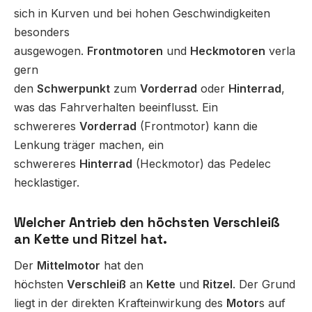
sich in Kurven und bei hohen Geschwindigkeiten
besonders
ausgewogen.
Frontmotoren
und
Heckmotoren
verla
gern
den
Schwerpunkt
zum
Vorderrad
oder
Hinterrad
,
was das Fahrverhalten beeinflusst. Ein
schwereres
Vorderrad
(Frontmotor) kann die
Lenkung träger machen, ein
schwereres
Hinterrad
(Heckmotor) das Pedelec
hecklastiger.
Welcher Antrieb den höchsten Verschleiß
an Kette und Ritzel hat.
Der
Mittelmotor
hat den
höchsten
Verschleiß
an
Kette
und
Ritzel
. Der Grund
liegt in der direkten Krafteinwirkung des
Motor
s auf