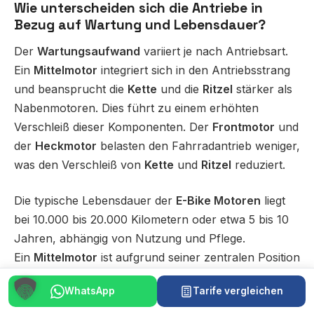
Wie unterscheiden sich die Antriebe in
Bezug auf Wartung und Lebensdauer?
Der
Wartungsaufwand
variiert je nach Antriebsart.
Ein
Mittelmotor
integriert sich in den Antriebsstrang
und beansprucht die
Kette
und die
Ritzel
stärker als
Nabenmotoren. Dies führt zu einem erhöhten
Verschleiß dieser Komponenten. Der
Frontmotor
und
der
Heckmotor
belasten den Fahrradantrieb weniger,
was den Verschleiß von
Kette
und
Ritzel
reduziert.
Die typische Lebensdauer der
E-Bike Motoren
liegt
bei 10.000 bis 20.000 Kilometern oder etwa 5 bis 10
Jahren, abhängig von Nutzung und Pflege.
Ein
Mittelmotor
ist aufgrund seiner zentralen Position
gut geschützt und kann bei guter Pflege eine hohe
WhatsApp
Tarife vergleichen
Lebensdauer
erreichen.
Frontmotoren
und
Heckmotoren
, oft