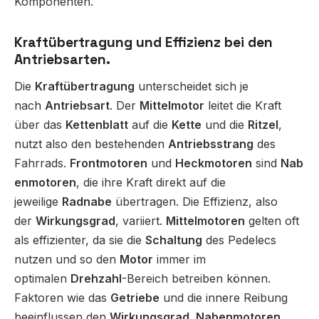
Komponenten.
Kraftübertragung und Effizienz bei den
Antriebsarten.
Die
Kraftübertragung
unterscheidet sich je
nach
Antriebsart
. Der
Mittelmotor
leitet die Kraft
über das
Kettenblatt
auf die
Kette
und die
Ritzel
,
nutzt also den bestehenden
Antriebsstrang
des
Fahrrads.
Frontmotoren
und
Heckmotoren
sind
Nab
enmotoren
, die ihre Kraft direkt auf die
jeweilige
Radnabe
übertragen. Die Effizienz, also
der
Wirkungsgrad
, variiert.
Mittelmotoren
gelten oft
als effizienter, da sie die
Schaltung
des Pedelecs
nutzen und so den
Motor
immer im
optimalen
Drehzahl
-Bereich betreiben können.
Faktoren wie das
Getriebe
und die innere Reibung
beeinflussen den
Wirkungsgrad
.
Nabenmotoren
,