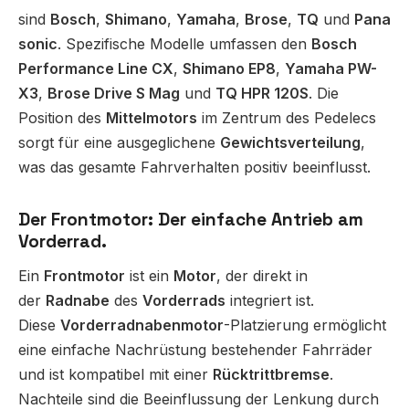
sind
Bosch
,
Shimano
,
Yamaha
,
Brose
,
TQ
und
Pana
sonic
. Spezifische Modelle umfassen den
Bosch
Performance Line CX
,
Shimano EP8
,
Yamaha PW-
X3
,
Brose Drive S Mag
und
TQ HPR 120S
. Die
Position des
Mittelmotors
im Zentrum des Pedelecs
sorgt für eine ausgeglichene
Gewichtsverteilung
,
was das gesamte Fahrverhalten positiv beeinflusst.
Der Frontmotor: Der einfache Antrieb am
Vorderrad.
Ein
Frontmotor
ist ein
Motor
, der direkt in
der
Radnabe
des
Vorderrads
integriert ist.
Diese
Vorderradnabenmotor
-Platzierung ermöglicht
eine einfache Nachrüstung bestehender Fahrräder
und ist kompatibel mit einer
Rücktrittbremse
.
Nachteile sind die Beeinflussung der Lenkung durch