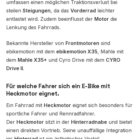
umfassen einen möglichen Traktionsverlust bei
steilen
Steigungen
, da das
Vorderrad
leichter
entlastet wird. Zudem beeinflusst der
Motor
die
Lenkung des Fahrrads.
Bekannte Hersteller von
Frontmotoren
sind
ebikemotion mit dem
ebikemotion X35
, Mahle mit
dem
Mahle X35+
und Cyro Drive mit dem
CYRO
Drive II
.
Für welche Fahrer sich ein E-Bike mit
Heckmotor eignet.
Ein Fahrrad mit
Heckmotor
eignet sich besonders für
sportliche Fahrer und Rennradfahrer.
Der
Heckmotor
sitzt in der
Hinterradnabe
und bietet
einen direkten Vortrieb. Seine unauffällige Integration
ins
Hinterrad
ist ein ästhetischer Vorteil.